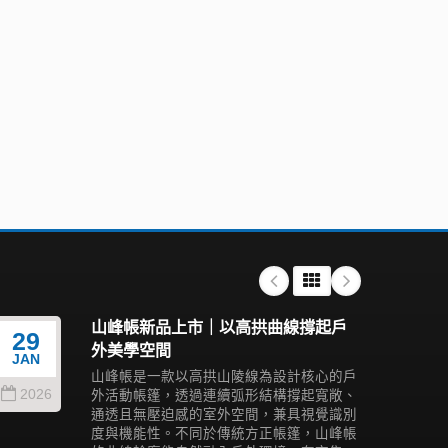
山峰帳新品上市｜以高拱曲線撐起戶
29
06
外美學空間
JAN
AUG
山峰帳是一款以高拱山陵線為設計核心的戶
2026
202
外活動帳篷，透過連續弧形結構撐起寬敞、
通透且無壓迫感的室外空間，兼具視覺識別
度與機能性。不同於傳統方正帳篷，山峰帳