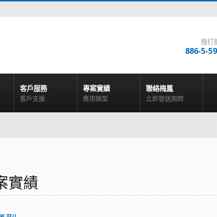
撥打
886-5-5
客戶服務
專案實績
聯絡梅鳳
客戶支援
應用類型
立即發送詢問
案實績