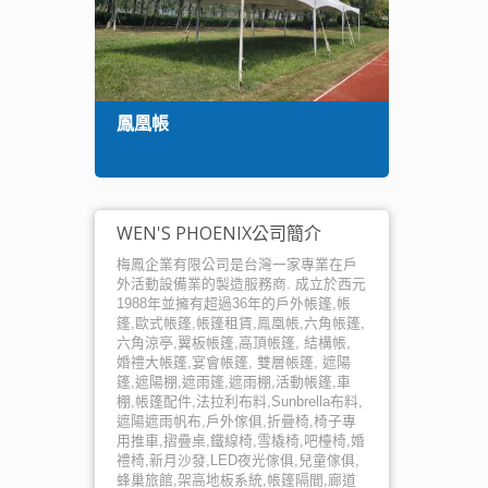
鳳凰帳
廊道
WEN'S PHOENIX公司簡介
梅鳳企業有限公司是台灣一家專業在戶
外活動設備業的製造服務商. 成立於西元
1988年並擁有超過36年的戶外帳篷,帳
篷,歐式帳篷,帳篷租賃,鳯凰帳,六角帳篷,
六角涼亭,翼板帳篷,高頂帳篷, 結構帳,
婚禮大帳篷,宴會帳篷, 雙層帳篷, 遮陽
篷,遮陽棚,遮雨篷,遮雨棚,活動帳篷,車
棚,帳篷配件,法拉利布料,Sunbrella布料,
遮陽遮雨帆布,戶外傢俱,折疊椅,椅子專
用推車,摺疊桌,鐵線椅,雪橇椅,吧檯椅,婚
禮椅,新月沙發,LED夜光傢俱,兒童傢俱,
蜂巢旅館,架高地板系統,帳篷隔間,廊道