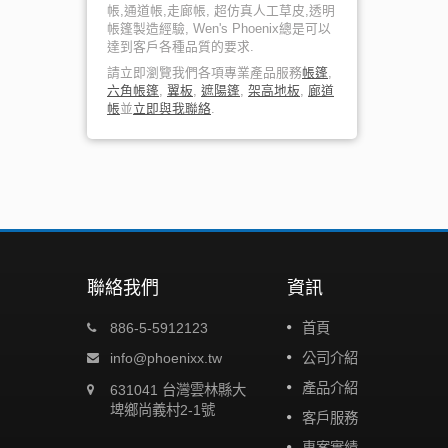
帳,通道帳,走廊帳, 超仿真人工草皮,透明
帳篷製造經驗, Wen's Phoenix總是可以
達到客戶各種品質的要求.
請立即瀏覽我們各項專業產品服務
帳篷
,
六角帳篷
,
翼板
,
遮陽篷
,
架高地板
,
廊道
帳
並
立即與我聯絡
.
聯絡我們
資訊
惠 🌿
🐲 端午暨員旅休假公告 🐲
886-5-5912123
首頁
29
空地、室
🐲端午佳節將至，祝大家闔家安康、粽香
info@phoenixx.tw
公司介紹
MAY
空間就是這
溢🐲端午連假與員工旅遊接力登場，我們
產品介紹
631041 台灣雲林縣大
感，舒適
要「粽」享假期啦！ 📅 休假時間如下： ▸
2025
埤鄉尚義村2-1號
端午連假：114/5/30（五）～...
客戶服務