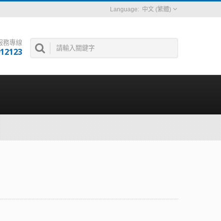
中文 (繁體)
服務專線
912123