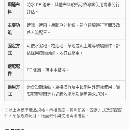
頂篷布
防水 PE 篷布，其他布料規格可依專案使用需求另行
料
評估。
主要功
遮陽、遮雨、串聯戶外動線、建立連續通行空間及改
能
善人流配置。
固定方
可依水泥地、柏油地、草地或泥土地等現場條件，評
式
估採用膨脹螺絲、地釘或壓重。
選配配
PE 側簾、排水水槽等。
件
適用方
適合短期活動、重複搭拆及中長期戶外遮蔽使用；實
式
際配置與固定方式應依場地及使用需求規劃。
※以上為標準產品規格。串接長度、轉角配置、固定方式及選配配
件，須依現場尺寸、地面條件與使用需求確認。