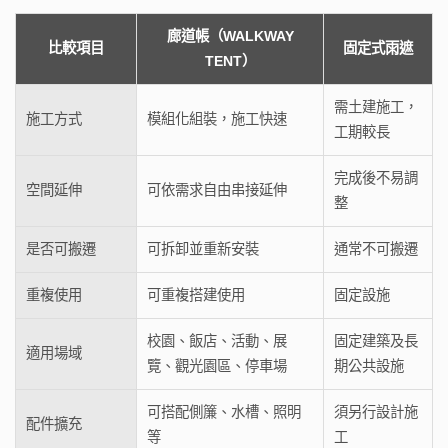
廊道帳（WALKWAY
比較項目
固定式雨遮
TENT）
需土建施工，
施工方式
模組化組裝，施工快速
工期較長
完成後不易調
空間延伸
可依需求自由串接延伸
整
是否可搬遷
可拆卸並重新安裝
通常不可搬遷
重複使用
可重複搭建使用
固定設施
校園、飯店、活動、展
固定建築及長
適用場域
覽、觀光園區、停車場
期公共設施
可搭配側簾、水槽、照明
須另行設計施
配件擴充
等
工