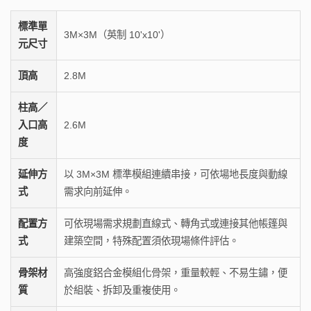
標準單
3M×3M（英制 10'x10'）
元尺寸
頂高
2.8M
柱高／
入口高
2.6M
度
延伸方
以 3M×3M 標準模組連續串接，可依場地長度與動線
式
需求向前延伸。
配置方
可依現場需求規劃直線式、轉角式或連接其他帳篷與
式
建築空間，特殊配置須依現場條件評估。
骨架材
高強度鋁合金模組化骨架，重量較輕、不易生鏽，便
質
於組裝、拆卸及重複使用。