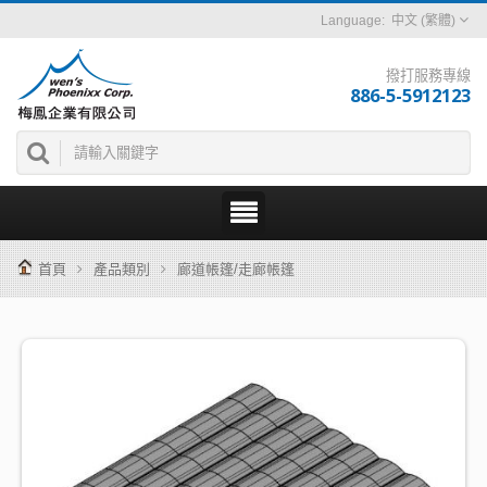
中文 (繁體)
撥打服務專線
886-5-5912123
首頁
產品類別
廊道帳篷/走廊帳篷