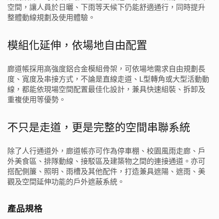
空間，讓人員於日曬、下雨等天候下仍能舒適通行，同時提升
整體動線規劃及使用體驗。
模組化延伸，依場地自由配置
廊道帳採用高強度鋁合金模組骨架，可依場地需求自由規劃長
度、寬度及串接方式，不論是直線走道、L型轉角或大型活動動
線，都能依現場空間配置最佳化設計，兼具快速組裝、拆卸及
重複使用等優勢。
不只是走道，更是完整的空間串聯系統
除了人行通道外，廊道帳亦可作為停車棚、校園風雨走廊、戶
外美食區、排隊動線、接駁區及建築物之間的連接通道。亦可
搭配側簾、照明、雨槽及其他配件，打造兼具遮陽、遮雨、美
觀及空間延伸功能的戶外遮蔽系統。
產品規格