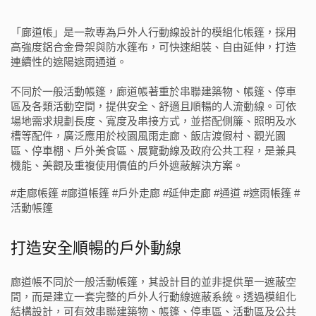
「廊道帳」是一款專為戶外人行動線設計的模組化帳篷，採用
高強度鋁合金骨架與防水篷布，可快速組裝、自由延伸，打造
連續性的遮陽遮雨通道。
不同於一般活動帳篷，廊道帳著重於串聯建築物、帳篷、停車
區及各類活動空間，提供安全、舒適且順暢的人流動線。可依
場地需求規劃長度、寬度及串接方式，並搭配側簾、照明及水
槽等配件，廣泛應用於校園風雨走廊、飯店渡假村、觀光園
區、停車棚、戶外美食區、展覽動線及政府公共工程，是兼具
機能、美觀及重複使用價值的戶外遮蔽解決方案。
#走廊帳篷 #廊道帳篷 #戶外走廊 #延伸走廊 #通道 #遮雨帳篷 #
活動帳篷
打造安全順暢的戶外動線
廊道帳不同於一般活動帳篷，其設計目的並非提供單一遮蔽空
間，而是建立一套完整的戶外人行動線遮蔽系統。透過模組化
結構設計，可有效串聯建築物、帳篷、停車區、活動區及公共