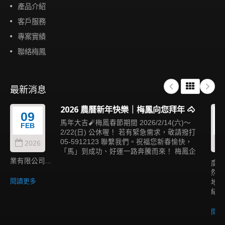
產品介紹
客戶服務
專案實績
聯絡梅鳳
最新消息
2026 農曆新年快樂｜梅鳳向您拜年 🐴
09
馬年大吉🧨梅鳳春節期間 2026/2/14(六)～
FEB
2/22(日) 公休喔！ 若有緊急需求，敬請撥打
05-5912123 聯繫我們。祝福您新春愉快，
2026
「馬」到成功、好運一路奔騰而來！ 梅鳳企
業有限公司...
度與
然融
閱讀更多
地景
結構
閱讀