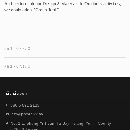
Architecture Interior Design & Materials to Outdoors activities,
we could adopt "Cross Tent."
ผล 1 - 0 ของ 0
ผล 1 - 0 ของ 0
ติดต่อเรา
886 5 591 2123
info@phoenixx.tw
No. 2-1, Shung-Yi T'sun, Ta-Bay Hsiang, Yunlin County
631041 Taiwan