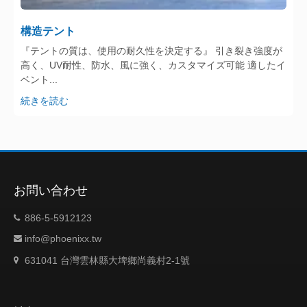
構造テント
『テントの質は、使用の耐久性を決定する』 引き裂き強度が
高く、UV耐性、防水、風に強く、カスタマイズ可能 適したイ
ベント...
続きを読む
お問い合わせ
886-5-5912123
info@phoenixx.tw
631041 台灣雲林縣大埤鄉尚義村2-1號