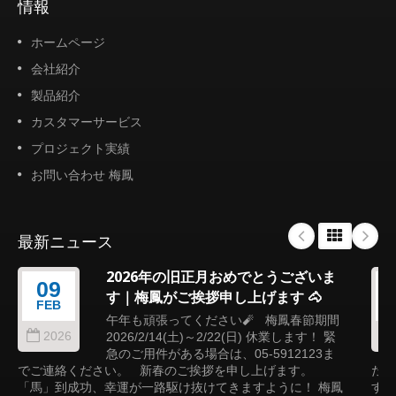
情報
ホームページ
会社紹介
製品紹介
カスタマーサービス
プロジェクト実績
お問い合わせ 梅鳳
最新ニュース
2026年の旧正月おめでとうございま
09
す｜梅鳳がご挨拶申し上げます 🐴
FEB
午年も頑張ってください🧨 梅鳳春節期間
2026
2026/2/14(土)～2/22(日) 休業します！ 緊
急のご用件がある場合は、05-5912123ま
でご連絡ください。 新春のご挨拶を申し上げます。
た、
「馬」到成功、幸運が一路駆け抜けてきますように！ 梅鳳
す。