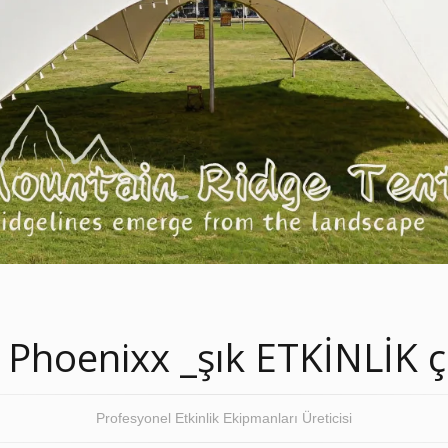
 Phoenixx _şık ETKİNLİK
Profesyonel Etkinlik Ekipmanları Üreticisi