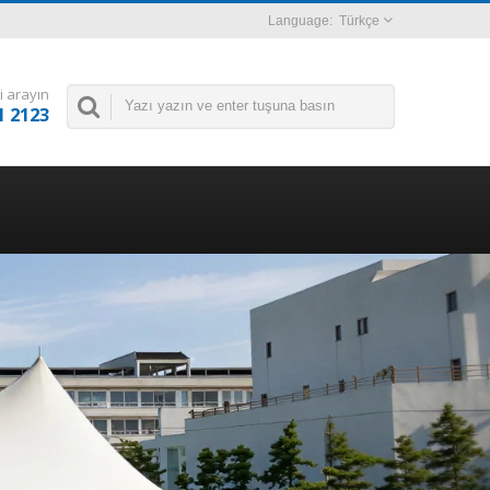
Türkçe
i arayın
1 2123