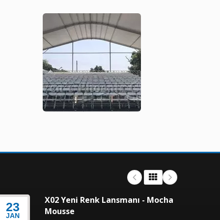
X02 Yeni Renk Lansmanı - Mocha
23
23
Mousse
JAN
JAN