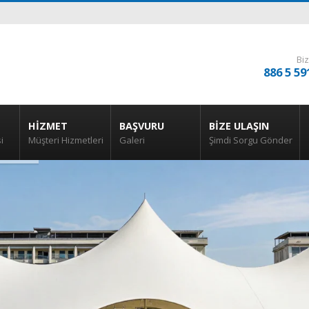
Biz
886 5 59
HIZMET
BAŞVURU
BIZE ULAŞIN
i
Müşteri Hizmetleri
Galeri
Şimdi Sorgu Gönder