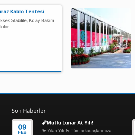
raz Kablo Tentesi
üksek Stabilite, Kolay Bakım
kılar.
Son Haberler
🧨Mutlu Lunar At Yılı!
09
🐎 Yılan Yılı 🐎 Tüm arkadaşlarımıza
FEB