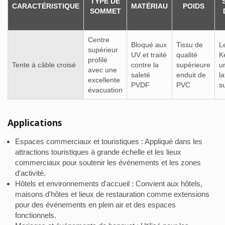
TYPE DE
CARACTÉRISTIQUE
MATÉRIAU
POIDS
SOMMET
Centre
Bloqué aux
Tissu de
L
supérieur
UV et traité
qualité
K
profilé
Tente à câble croisé
contre la
supérieure
u
avec une
saleté
enduit de
la
excellente
PVDF
PVC
s
évacuation
Applications
Espaces commerciaux et touristiques : Appliqué dans les
attractions touristiques à grande échelle et les lieux
commerciaux pour soutenir les événements et les zones
d'activité.
Hôtels et environnements d'accueil : Convient aux hôtels,
maisons d'hôtes et lieux de restauration comme extensions
pour des événements en plein air et des espaces
fonctionnels.