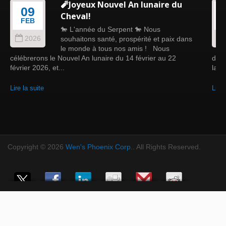
🧨Joyeux Nouvel An lunaire du
09
Cheval!
FEB
🐎 L'année du Serpent 🐎 Nous
2026
souhaitons santé, prospérité et paix dans
le monde à tous nos amis ! Nous
célébrerons le Nouvel An lunaire du 14 février au 22
douc
février 2026, et...
la fo
Lire la suite
Lire 
Copyright © 2026
Wen's Phoenix Corp.
. All Rights Reserved.