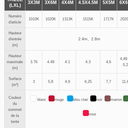
3X3M
3X6M
4X4M
4.5X4.5M
5X5M
6X
(LXL)
Numéro
1010K
1020K
1313K
1515K
1717K
202
d'article
Hauteur
2.4m
2.8m
d'entrée
、
(m)
Hauteur
4,4
maximale
3.76
4.49
4.1
4.3
4,6
5,2
(m)
Surface
3
5,8
4,9
6,25
7,7
11,
(m²)
Couleur
blanc
rouge
bleu clair
noir
marron
du
sommet
rose
de la
tente