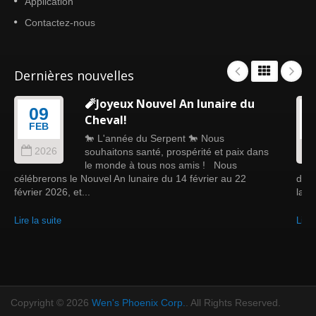
Application
Contactez-nous
Dernières nouvelles
🧨Joyeux Nouvel An lunaire du
09
Cheval!
FEB
🐎 L'année du Serpent 🐎 Nous
2026
souhaitons santé, prospérité et paix dans
le monde à tous nos amis ! Nous
célébrerons le Nouvel An lunaire du 14 février au 22
douc
février 2026, et...
la fo
Lire la suite
Lire 
Copyright © 2026
Wen's Phoenix Corp.
. All Rights Reserved.