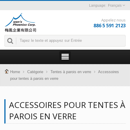
Français
Appelez nous
886 5 591 2123
Home
Catégorie
Tentes à parois en verre
Accessoires
pour tentes à parois en verre
ACCESSOIRES POUR TENTES À
PAROIS EN VERRE