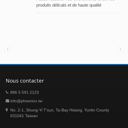
produits délicats et de haute qualité
Nous contacter
886 5 591 2123
info@phoenixx.tw
No. 2-1, Shung-Yi T'sun, Ta-Bay Hsiang, Yunlin County
631041 Taiwan