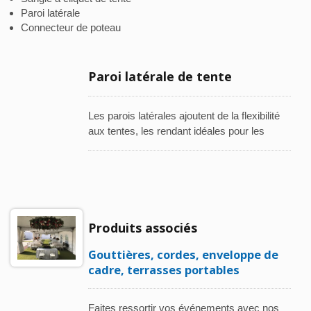
Paroi latérale
Connecteur de poteau
Paroi latérale de tente
Les parois latérales ajoutent de la flexibilité
aux tentes, les rendant idéales pour les
mariages, les usages commerciaux et
divers événements. Elles améliorent la
polyvalence tout en maintenant l'élégance,
mettant en valeur des styles et des goûts
variés. Wen's Phoenix propose trois styles
de parois latérales optionnels, tous faciles à
Produits associés
installer et conçus pour répondre aux
Gouttières, cordes, enveloppe de
besoins de diverses occasions :
cadre, terrasses portables
Faites ressortir vos événements avec nos