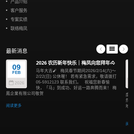
产品介绍
客户服务
专案实绩
联络梅凤
最新消息
2026 农历新年快乐｜梅凤向您拜年🐴
09
马年大吉🧨 梅凤春节期间2026/2/14(六)～
FEB
2/22(日) 公休喔！ 若有紧急需求，敬请拨打
05-5912123 联系我们。 祝福您新春愉
2026
快，「马」到成功、好运一路奔腾而来！ 梅
鳳企業有限公司敬贺
度与
然融
阅读更多
地景
结构
阅读