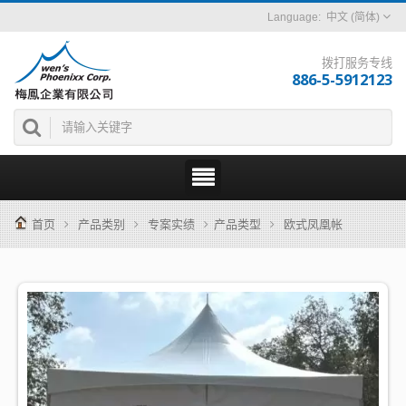
中文 (简体)
拨打服务专线
886-5-5912123
首页
产品类别
专案实绩
产品类型
欧式凤凰帐