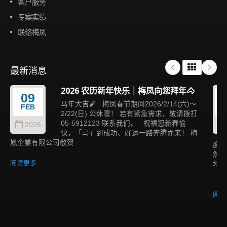
客户服务
专案实绩
联络梅凤
最新消息
2026 农历新年快乐｜梅凤向您拜年🐴
09
马年大吉🧨 梅凤春节期间2026/2/14(六)～
FEB
2/22(日) 公休喔！ 若有紧急需求，敬请拨打
05-5912123 联系我们。 祝福您新春愉
2026
快，「马」到成功、好运一路奔腾而来！ 梅
鳳企業有限公司敬贺
度与
然融
阅读更多
地景
结构
阅读