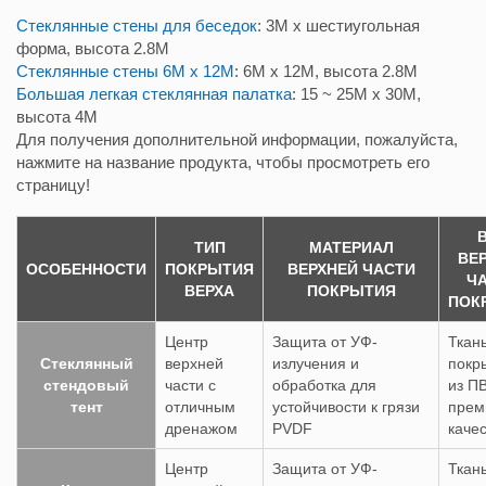
Стеклянные стены для беседок
: 3M x шестиугольная
форма, высота 2.8M
Стеклянные стены 6M x 12M
: 6M x 12M, высота 2.8M
Большая легкая стеклянная палатка
: 15 ~ 25M x 30M,
высота 4M
Для получения дополнительной информации, пожалуйста,
нажмите на название продукта, чтобы просмотреть его
страницу!
ТИП
МАТЕРИАЛ
ВЕ
ОСОБЕННОСТИ
ПОКРЫТИЯ
ВЕРХНЕЙ ЧАСТИ
Ч
ВЕРХА
ПОКРЫТИЯ
ПОК
Центр
Защита от УФ-
Ткань
Стеклянный
верхней
излучения и
покр
стендовый
части с
обработка для
из П
тент
отличным
устойчивости к грязи
прем
дренажом
PVDF
каче
Центр
Защита от УФ-
Ткань