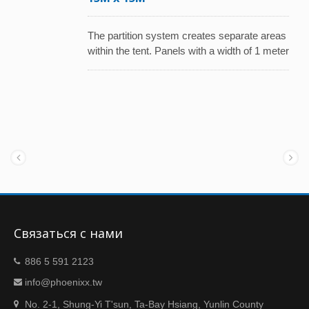
The partition system creates separate areas
within the tent. Panels with a width of 1 meter
are easy to install and transport.
Связаться с нами
886 5 591 2123
info@phoenixx.tw
No. 2-1, Shung-Yi T'sun, Ta-Bay Hsiang, Yunlin County