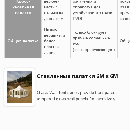
Кросс-
верхней
излучения и
покр
кабельная
части с
обработка для
из П
палатка
отличным
устойчивости к грязи
прем
дренажом
PVDF
каче
Низкие
Только блокирует
вершины и
прямые солнечные
Общая палатка
более
Общи
лучи
плавные
(светопропускающая)
линии
Стеклянные палатки 6М x 6М
Glass Wall Tent series provide transparent
tempered glass wall panels for intensively
creating a premium structure for the
temporary or semi-permanent setting to
provide guests with a luxurious experience.
Specification: Size : 6m x 6m (20' x 20')