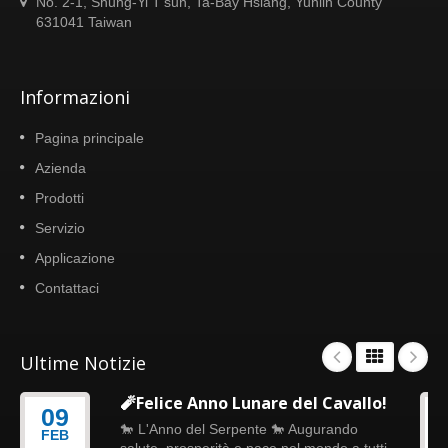
No. 2-1, Shung-Yi T'sun, Ta-Bay Hsiang, Yunlin County
631041 Taiwan
Informazioni
Pagina principale
Azienda
Prodotti
Servizio
Applicazione
Contattaci
Ultime Notizie
🧨Felice Anno Lunare del Cavallo!
09
🐎 L'Anno del Serpente 🐎 Augurando
FEB