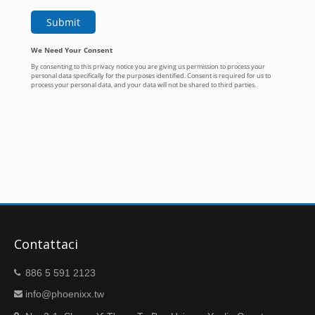
Contattaci
886 5 591 2123
info@phoenixx.tw