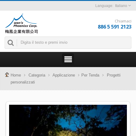
Italiano
Chiamaci
886 5 591 2123
Home
Categoria
Applicazione
Per Tenda
Progetti
personalizzati