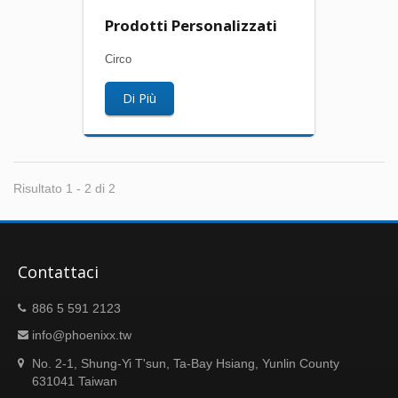
Prodotti Personalizzati
Circo
Di Più
Risultato 1 - 2 di 2
Contattaci
886 5 591 2123
info@phoenixx.tw
No. 2-1, Shung-Yi T'sun, Ta-Bay Hsiang, Yunlin County
631041 Taiwan