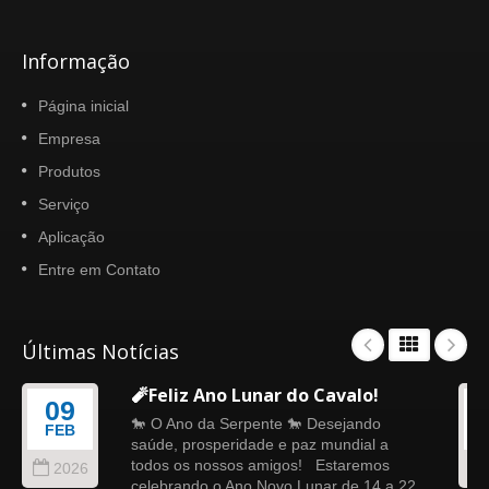
Informação
Página inicial
Empresa
Produtos
Serviço
Aplicação
Entre em Contato
Últimas Notícias
🧨Feliz Ano Lunar do Cavalo!
09
🐎 O Ano da Serpente 🐎 Desejando
FEB
saúde, prosperidade e paz mundial a
todos os nossos amigos! Estaremos
2026
celebrando o Ano Novo Lunar de 14 a 22