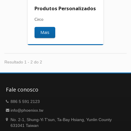
Produtos Personalizados
Circo
Mais
Resultado 1 - 2 do 2
Fale conosco
886 5 591 2123
info@phoenixx.tw
No. 2-1, Shung-Yi T'sun, Ta-Bay Hsiang, Yunlin County
631041 Taiwan