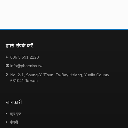
हमसे संपर्क करें
886 5 591 2123
info@phoenixx.tw
No. 2-1, Shung-Yi T'sun, Ta-Bay Hsiang, Yunlin County
631041 Taiwan
जानकारी
मुख पृष्ठ
कंपनी