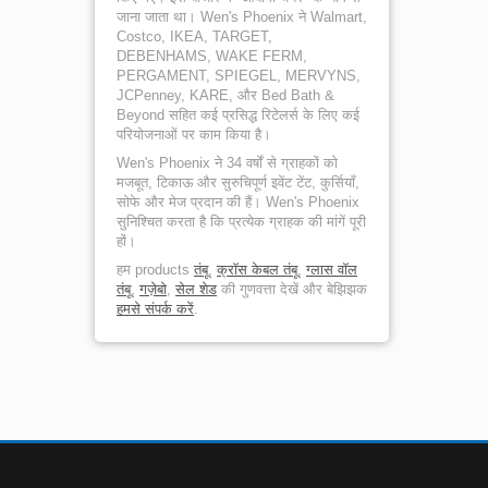
जाना जाता था। Wen's Phoenix ने Walmart,
Costco, IKEA, TARGET,
DEBENHAMS, WAKE FERM,
PERGAMENT, SPIEGEL, MERVYNS,
JCPenney, KARE, और Bed Bath &
Beyond सहित कई प्रसिद्ध रिटेलर्स के लिए कई
परियोजनाओं पर काम किया है।
Wen's Phoenix ने 34 वर्षों से ग्राहकों को
मजबूत, टिकाऊ और सुरुचिपूर्ण इवेंट टेंट, कुर्सियाँ,
सोफे और मेज प्रदान की हैं। Wen's Phoenix
सुनिश्चित करता है कि प्रत्येक ग्राहक की मांगें पूरी
हों।
हम products
तंबू
,
क्रॉस केबल तंबू
,
ग्लास वॉल
तंबू
,
गज़ेबो
,
सेल शेड
की गुणवत्ता देखें और बेझिझक
हमसे संपर्क करें
.