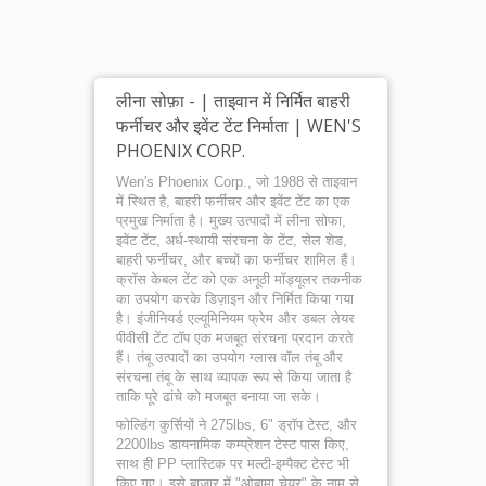
लीना सोफ़ा - | ताइवान में निर्मित बाहरी
फर्नीचर और इवेंट टेंट निर्माता | WEN'S
PHOENIX CORP.
Wen's Phoenix Corp., जो 1988 से ताइवान
में स्थित है, बाहरी फर्नीचर और इवेंट टेंट का एक
प्रमुख निर्माता है। मुख्य उत्पादों में लीना सोफा,
इवेंट टेंट, अर्ध-स्थायी संरचना के टेंट, सेल शेड,
बाहरी फर्नीचर, और बच्चों का फर्नीचर शामिल हैं।
क्रॉस केबल टेंट को एक अनूठी मॉड्यूलर तकनीक
का उपयोग करके डिज़ाइन और निर्मित किया गया
है। इंजीनियर्ड एल्यूमिनियम फ्रेम और डबल लेयर
पीवीसी टेंट टॉप एक मजबूत संरचना प्रदान करते
हैं। तंबू उत्पादों का उपयोग ग्लास वॉल तंबू और
संरचना तंबू के साथ व्यापक रूप से किया जाता है
ताकि पूरे ढांचे को मजबूत बनाया जा सके।
फोल्डिंग कुर्सियों ने 275lbs, 6" ड्रॉप टेस्ट, और
2200lbs डायनामिक कम्प्रेशन टेस्ट पास किए,
साथ ही PP प्लास्टिक पर मल्टी-इम्पैक्ट टेस्ट भी
किए गए। इसे बाजार में "ओबामा चेयर" के नाम से