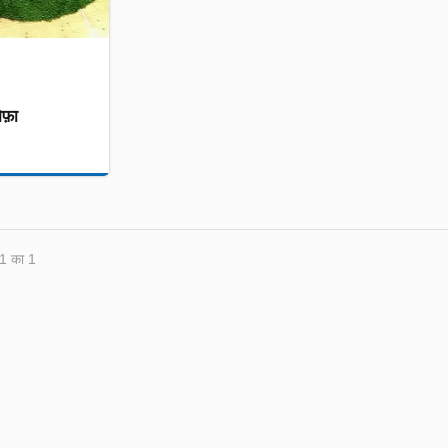
फ़ा
 1 का 1