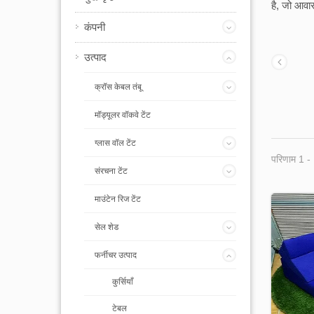
है, जो आवा
कंपनी
उत्पाद
क्रॉस केबल तंबू
मॉड्यूलर वॉकवे टेंट
ग्लास वॉल टेंट
परिणाम 1 -
संरचना टेंट
माउंटेन रिज टेंट
सेल शेड
फर्नीचर उत्पाद
कुर्सियाँ
टेबल