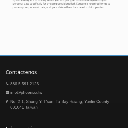
Contáctenos
886 5 591 2123
info@phoenixx.tw
No. 2-1, Shung-Yi T'sun, Ta-Bay Hsiang, Yunlin County
631041 Taiwan