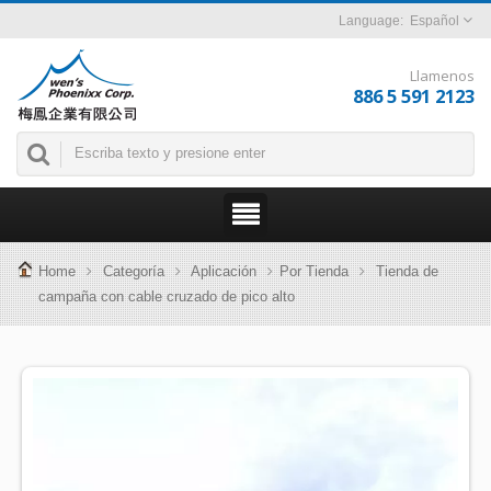
Español
Llamenos
886 5 591 2123
Home
Categoría
Aplicación
Por Tienda
Tienda de
campaña con cable cruzado de pico alto