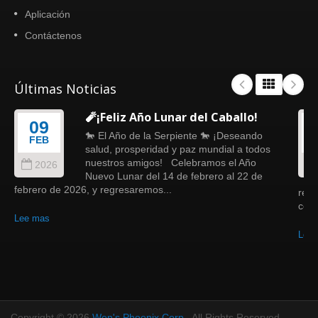
Aplicación
Contáctenos
Últimas Noticias
🧨¡Feliz Año Lunar del Caballo!
09
🐎 El Año de la Serpiente 🐎 ¡Deseando
FEB
salud, prosperidad y paz mundial a todos
nuestros amigos! Celebramos el Año
2026
Nuevo Lunar del 14 de febrero al 22 de
febrero de 2026, y regresaremos...
refi
como
Lee mas
Lee
Copyright © 2026
Wen's Phoenix Corp.
. All Rights Reserved.