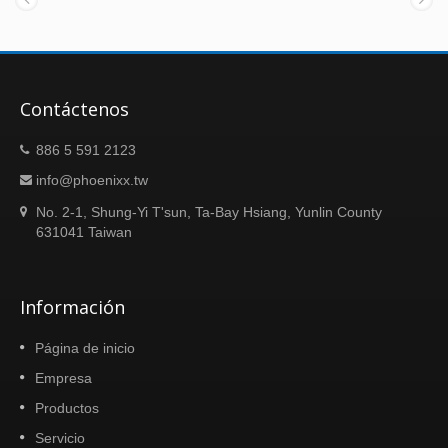
Contáctenos
886 5 591 2123
info@phoenixx.tw
No. 2-1, Shung-Yi T'sun, Ta-Bay Hsiang, Yunlin County
631041 Taiwan
Información
Página de inicio
Empresa
Productos
Servicio