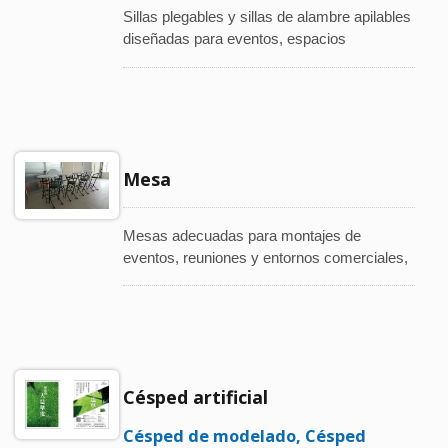
Sillas plegables y sillas de alambre apilables
diseñadas para eventos, espacios
comerciales y instalaciones públicas. 100%
fabricadas en Taiwán, ofreciendo una
construcción estable y alta durabilidad para
cumplir con los requisitos funcionales y de
distribución.
Mesa
Mesas adecuadas para montajes de
eventos, reuniones y entornos comerciales,
proporcionando una superficie estable para
trabajar y exhibir, con fácil montaje y
almacenamiento eficiente.
Césped artificial
Césped de modelado, Césped