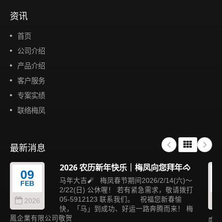
资讯
首页
公司介绍
产品介绍
客户服务
专案实绩
联络梅凤
最新消息
2026 农历新年快乐｜梅凤向您拜年🐴
09
马年大吉🧨 梅凤春节期间2026/2/14(六)～
FEB
2/22(日) 公休喔！ 若有紧急需求，敬请拨打
05-5912123 联系我们。 祝福您新春愉
2026
快，「马」到成功、好运一路奔腾而来！ 梅
鳳企業有限公司敬贺
度与