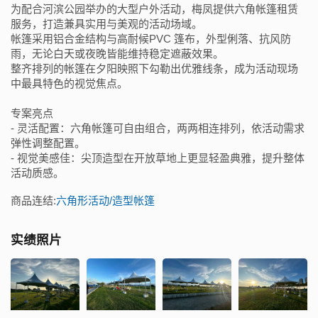
为配合河滨公园举办的大型户外活动，梅凤提供六角帐篷租赁
服务，打造兼具实用与美观的活动场域。
帐篷采用铝合金结构与高耐候PVC 篷布，外型俐落、抗风防
雨，无论白天或夜晚皆能维持稳定遮蔽效果。
整齐排列的帐篷在夕阳映照下勾勒出优雅线条，成为活动现场
中最具特色的视觉焦点。
专案亮点
- 灵活配置：六角帐篷可自由组合，两两相连排列，依活动需求
弹性调整配置。
- 视觉美感佳：尖顶造型在开放草地上更显轻盈典雅，提升整体
活动质感。
商品连结:
六角形活动/造型帐篷
实绩照片