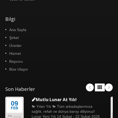
Bilgi
Ana Sayfa
Şirket
Ürünler
Hizmet
Başvuru
Bize Ulaşın
Son Haberler
🧨Mutlu Lunar At Yılı!
09
🐎 Yılan Yılı 🐎 Tüm arkadaşlarımıza
FEB
sağlık, refah ve dünya barışı diliyoruz!
Lunar Yeni Yılı 14 Şubat - 22 Şubat 2026
2026