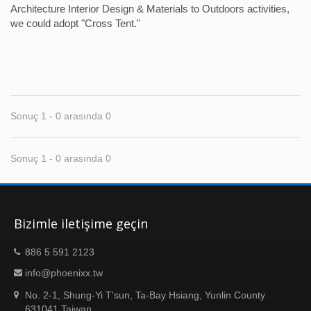
Architecture Interior Design & Materials to Outdoors activities,
we could adopt "Cross Tent."
Sonuç 1 - 0 arasında 0
Sonuç 1 - 0 arasında 0
Bizimle iletişime geçin
886 5 591 2123
info@phoenixx.tw
No. 2-1, Shung-Yi T'sun, Ta-Bay Hsiang, Yunlin County
631041 Taiwan