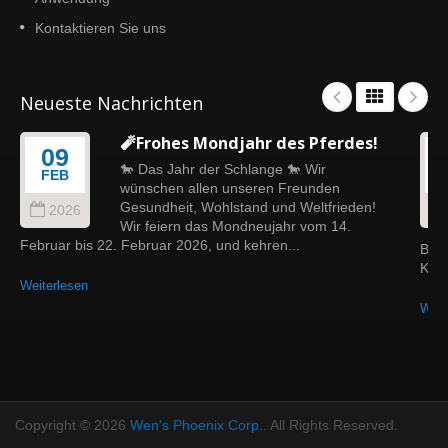
Aluminiumrohre (intern als das mondförmige
Kontaktieren Sie uns
Rohr bezeichnet). Dieses Design sorgt für
eine ausgewogenere Lastverteilung, hilft, die
skulpturale, dreidimensionale Dachform des
Neueste Nachrichten
Zeltes zu erhalten, und gewährleistet eine
effektive Regenwasserableitung – es
🧨Frohes Mondjahr des Pferdes!
09
erreicht ein Gleichgewicht zwischen
🐎 Das Jahr der Schlange 🐎 Wir
funktionaler Leistung und verfeinerter
FEB
wünschen allen unseren Freunden
visueller Präsentation.
Gesundheit, Wohlstand und Weltfrieden!
2026
Wir feiern das Mondneujahr vom 14.
Februar bis 22. Februar 2026, und kehren...
Brau
Komf
Weiterlesen
Weit
Copyright © 2026
Wen's Phoenix Corp.
. All Rights Reserved.