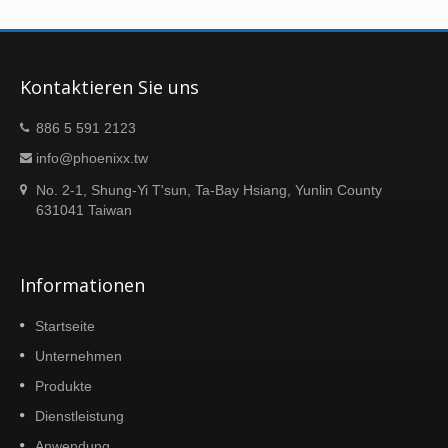
das mit einem Aluminiumlegierungsrahmen
kombiniert ist, um Stabilität zu gewährleisten
und gleichzeitig ein glattes und erkennbares
strukturelles Profil beizubehalten. Die
Kontaktieren Sie uns
hexagonale Geometrie verbessert nicht nur
die visuelle Präsenz, sondern bietet auch
886 5 591 2123
hohe Flexibilität in der räumlichen
info@phoenixx.tw
Anordnung. Mit sechs verbindenden Seiten
kann das Zelt in linearen, eckbasierten,
No. 2-1, Shung-Yi T'sun, Ta-Bay Hsiang, Yunlin County
radialen oder gebogenen Konfigurationen
631041 Taiwan
angeordnet werden, wodurch es sich an
verschiedene Standortbedingungen und
Veranstaltungsanforderungen anpassen
Informationen
lässt. Dies macht es besonders geeignet für
Außenlandschaften und große
Startseite
Veranstaltungsorte, während es eine
Unternehmen
schnelle Installation und wiederholte
Einsätze unterstützt. Um die allgemeine
Produkte
Stabilität und die Montageeffizienz während
Dienstleistung
der Veranstaltung zu verbessern, integriert
die Rahmenstruktur speziell geformte
Anwendung