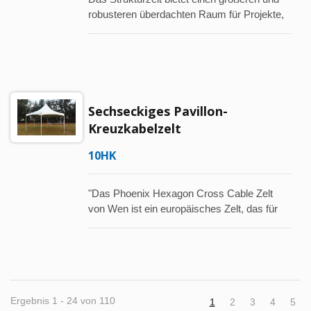
robusteren überdachten Raum für Projekte,
die eine größere Dimension und strukturelle
Leistung erfordern. Anwendungen umfassen
große Veranstaltungen, Ausstellungen,
kommerzielle Veranstaltungsorte, öffentliche
Projekte und semi-permanente
Installationen.
Sechseckiges Pavillon-
Kreuzkabelzelt
10HK
"Das Phoenix Hexagon Cross Cable Zelt
von Wen ist ein europäisches Zelt, das für
Outdoor-Veranstaltungen und kommerzielle
Ausstellungsräume konzipiert ist und
strukturelle Stabilität mit einem hohen Maß
an visueller Unterscheidung kombiniert."
Das Hexagon Zelt verfügt über ein
kreuzkabelunterstütztes Tragwerkssystem,
Ergebnis 1 - 24 von 110
1
2
3
4
5