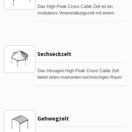
Das High Peak Cross Cable Zelt ist ein
modulares Veranstaltungszelt mit einem
Aluminiumrahmen und einem markanten
Hochspitzendesign. Es wird häufig für
Hochzeiten, Ausstellungen, Festivals,
Schulveranstaltungen und kommerzielle
Aktivitäten verwendet.
Sechseckzelt
Das Hexagon High Peak Cross Cable Zelt
bietet einen markanten sechseckigen Raum
mit einem offenen und eleganten
Erscheinungsbild. Es eignet sich für
Veranstaltungen, Gastgewerbe,
Ausstellungen, Essbereiche und besondere
Außenanlässe.
Gehwegzelt