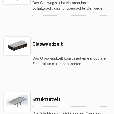
Das Gehwegzelt ist ein modulares
Schutzdach, das für überdachte Gehwege
und verbundene Außenräume konzipiert ist.
Es kann für Fußgängerwege, Schulwege,
Gebäudeverbindungen, Parkschutzdächer
und Wetterschutz verwendet werden.
Glaswandzelt
Das Glaswandzelt kombiniert eine modulare
Zeltstruktur mit transparenten
Wandsystemen, um einen hellen und
geschlossenen Raum zu schaffen. Es eignet
sich für Ausstellungen, Gastronomie, Pop-
up-Stores, Veranstaltungen und andere
kommerzielle Anwendungen.
Strukturzelt
Das Strukturzelt bietet einen größeren und