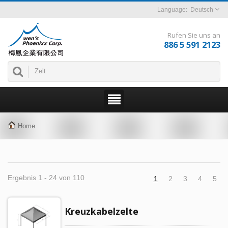
Deutsch
Rufen Sie uns an
886 5 591 2123
Home
Ergebnis 1 - 24 von 110
1
2
3
4
5
Kreuzkabelzelte