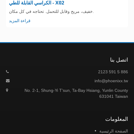
الكراسي القابلة للطي - X02
خفيف، مريح وقابل للتحمل. تحتاجه في كل مكان.
قراءة المزيد
اتصل بنا
886 5 591 2123
info@phoenixx.tw
No. 2-1, Shung-Yi T'sun, Ta-Bay Hsiang, Yunlin County
631041 Taiwan
المعلومات
الصفحة الرئيسية