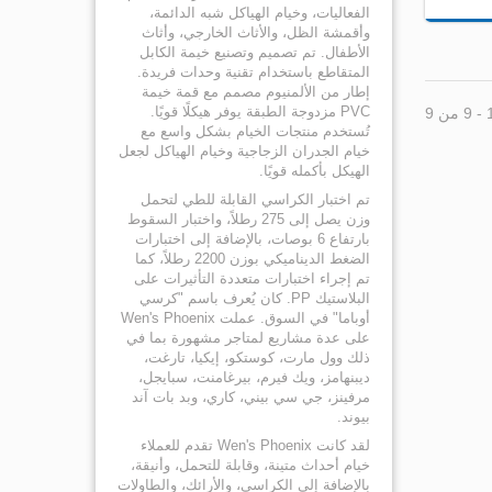
الفعاليات، وخيام الهياكل شبه الدائمة،
وأقمشة الظل، والأثاث الخارجي، وأثاث
الأطفال. تم تصميم وتصنيع خيمة الكابل
المتقاطع باستخدام تقنية وحدات فريدة.
إطار من الألمنيوم مصمم مع قمة خيمة
PVC مزدوجة الطبقة يوفر هيكلًا قويًا.
تُستخدم منتجات الخيام بشكل واسع مع
خيام الجدران الزجاجية وخيام الهياكل لجعل
الهيكل بأكمله قويًا.
تم اختبار الكراسي القابلة للطي لتحمل
وزن يصل إلى 275 رطلاً، واختبار السقوط
بارتفاع 6 بوصات، بالإضافة إلى اختبارات
الضغط الديناميكي بوزن 2200 رطلاً، كما
تم إجراء اختبارات متعددة التأثيرات على
البلاستيك PP. كان يُعرف باسم "كرسي
أوباما" في السوق. عملت Wen's Phoenix
على عدة مشاريع لمتاجر مشهورة بما في
ذلك وول مارت، كوستكو، إيكيا، تارغت،
ديبنهامز، ويك فيرم، بيرغامنت، سبايجل،
مرفينز، جي سي بيني، كاري، وبد بات آند
بيوند.
لقد كانت Wen's Phoenix تقدم للعملاء
خيام أحداث متينة، وقابلة للتحمل، وأنيقة،
بالإضافة إلى الكراسي، والأرائك، والطاولات