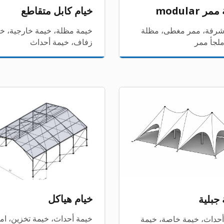
ر modular
خيام كابل متقاطع
شرفة، ممر مغطى، مظلة
خيمة مظلة، خيمة خارجية، خ
ملجأ ممر
زفاف، خيمة أحداث
خيام هياكل
جبلية
خيمة أحداث، خيمة تخزين، امت
أحداث، خيمة خاصة، خيمة