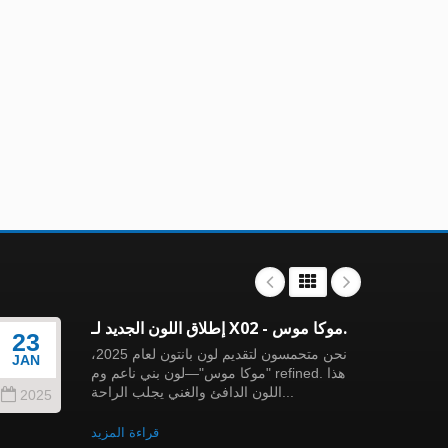
إطلاق اللون الجديد لـ X02 - موكا موس.
23
23
نحن متحمسون لتقديم لون بانتون لعام 2025،
JAN
JAN
"موكا موس"—لون بني ناعم وم refined. هذا
اللون الدافئ والغني يجلب الراحة...
2025
202
قراءة المزيد