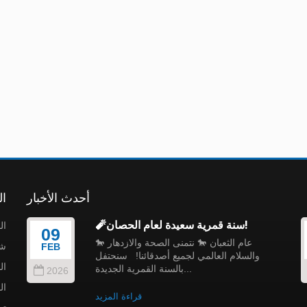
أحدث الأخبار
ال
🧨سنة قمرية سعيدة لعام الحصان!
ال
09
🐎 عام الثعبان 🐎 نتمنى الصحة والازدهار
شر
FEB
والسلام العالمي لجميع أصدقائنا! سنحتفل
ال
بالسنة القمرية الجديدة...
2026
ال
قراءة المزيد