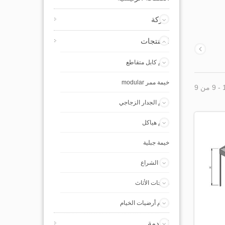
شركة
المنتجات
خيام كابل متقاطع
خيمة ممر modular
خيام الجدار الزجاجي
خيام هياكل
خيمة جبلية
ظل الشراع
منتجات الأثاث
نظام أرضيات الخيام
الخدمة