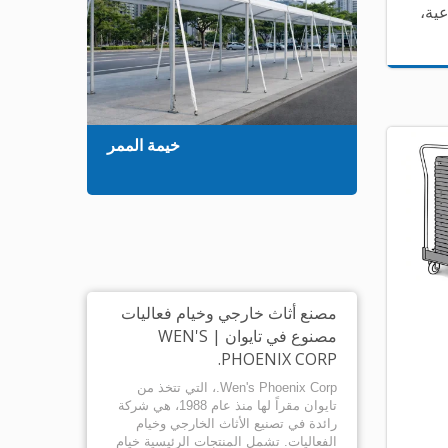
عية،
خيمة الممر
مصنع أثاث خارجي وخيام فعاليات
مصنوع في تايوان | WEN'S
PHOENIX CORP.
Wen's Phoenix Corp.، التي تتخذ من
تايوان مقراً لها منذ عام 1988، هي شركة
رائدة في تصنيع الأثاث الخارجي وخيام
الفعاليات. تشمل المنتجات الرئيسية خيام