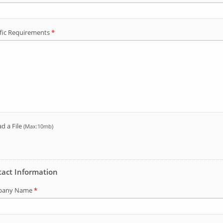
เต็นท์สายเคเบิลอลูมิเนียม
้พับ X-02