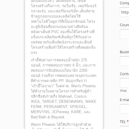
เคเบิลแบบไขว้, เต็นท์จัดงาน, เต็นท์
โครงสร้างกึ่งถาวร, ร่มใบเรือ, เฟอร์นิเจอร์
กลางแจ้ง, และเฟอร์นิเจอร์เด็ก.เต็นท์สาย
ข้ามถูกออกแบบและผลิตโดยใช้
เทคโนโลยีโมดูลาร์ที่เป็นเอกลักษณ์.โครง
อะลูมิเนียมที่ออกแบบมาอย่างดีพร้อม
หลังคาเต็นท์ PVC สองชั้นให้โครงสร้างที่
แข็งแรง.ผลิตภัณฑ์เต็นท์ถูกใช้กันอย่าง
แพร่หลายกับเต็นท์ผนังกระจกและเต็นท์
โครงสร้างเพื่อทำให้โครงสร้างทั้งหมดแข็ง
แรง.
เก้าอี้พับผ่านการทดสอบน้ำหนัก 275
ปอนด์, การทดสอบการตก 6 นิ้ว, และการ
ทดสอบการบีบอัดแบบไดนามิก 2200
ปอนด์ รวมถึงการทดสอบหลายจุดกระแทก
ที่ทำจากพลาสติก PP. มันถูกเรียกว่า
"เก้าอี้โอบามา" ในตลาด. Wen's Phoenix
ได้ทำงานในหลายโครงการสำหรับผู้ค้า
ปลีกชื่อดังรวมถึง Walmart, Costco,
IKEA, TARGET, DEBENHAMS, WAKE
FERM, PERGAMENT, SPIEGEL,
MERVYNS, JCPenney, KARE, และ
Bed Bath & Beyond.
Wen's Phoenix ได้ให้บริการลูกค้าด้วย