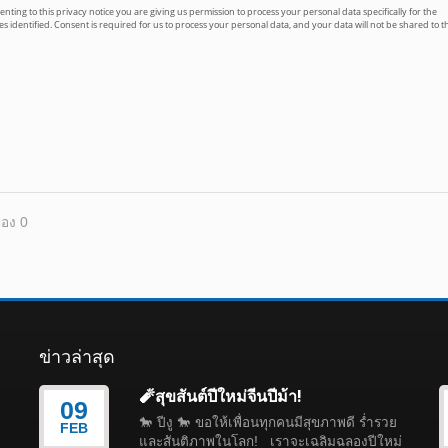
ของ 0
ข่าวล่าสุด
🧨สุขสันต์ปีใหม่จีนปีม้า!
09
🐎 ปีงู 🐎 ขอให้เพื่อนทุกคนมีสุขภาพดี ร่ำรวย
FEB
และสันติภาพในโลก! เราจะเฉลิมฉลองปีใหม่