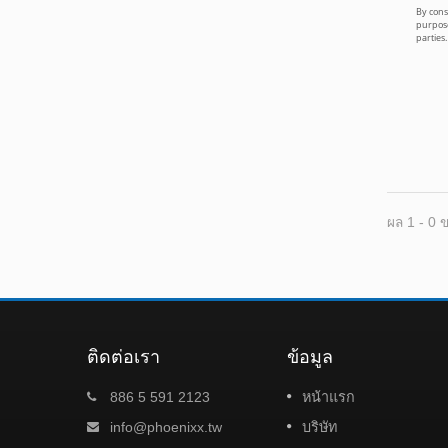
ผล 1 - 0 
ติดต่อเรา
ข้อมูล
งานแสดงอาคารไทเป 2024
886 5 591 2123
หน้าแรก
07
ี ร่ำรวย
เรียนพันธมิตร, เราขอเชิญคุณเข้าร่วมงาน
info@phoenixx.tw
บริษัท
NOV
องปีใหม่
แสดงสินค้าและผลิตภัณฑ์วัสดุก่อสร้าง