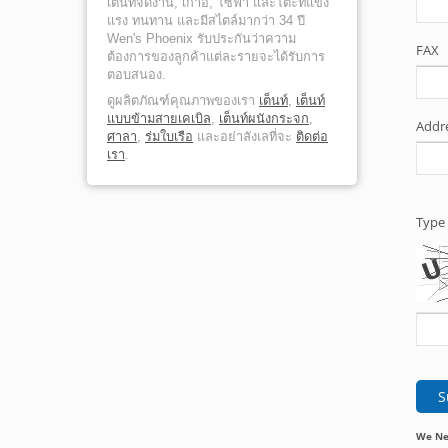
เต็นท์จัดงาน, เก้าอี้, โซฟา และโต๊ะที่แข็ง
แรง ทนทาน และมีสไตล์มากว่า 34 ปี
Wen's Phoenix รับประกันว่าความ
ต้องการของลูกค้าแต่ละรายจะได้รับการ
ตอบสนอง.
ดูผลิตภัณฑ์คุณภาพของเรา
เต็นท์
,
เต็นท์
แบบข้ามสายเคเบิล
,
เต็นท์ผนังกระจก
,
ศาลา
,
ร่มใบเรือ
และอย่าลังเลที่จะ
ติดต่อ
เรา
.